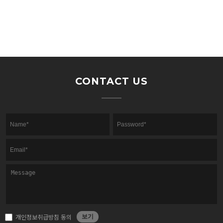
파주임진각평화곤돌라 투숙객 할인
2023-06-21
안내
재실정비 안내
2023-01-05
CONTACT US
개인정보취급방침 동의
보기