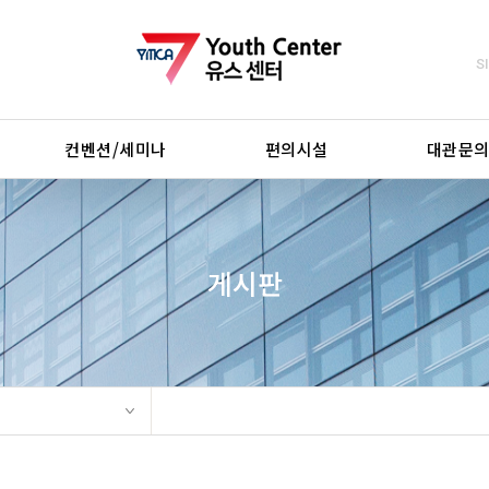
S
컨벤션/세미나
편의시설
대관문
게시판