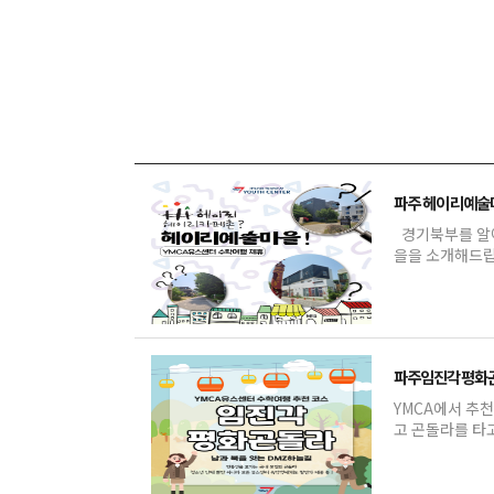
파주 헤이리예술
경기북부를 알아
파주임진각평화
YMCA에서 추